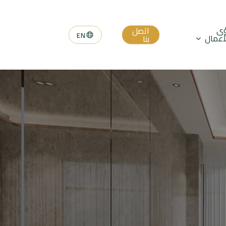
ؤى
اتصل
أعمال
بنا