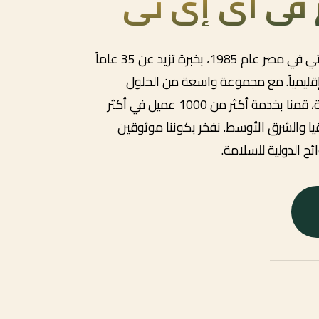
م في آي إي تي
تأسست مجموعة آي إي تي في مصر عام 1985، بخبرة تزيد عن 35 عاماً
قليمياً. مع مجموعة واسعة من الحلول
والعلامات التجارية الشريكة، قمنا بخدمة أكثر من 1000 عميل في أكثر
يقيا والشرق الأوسط. نفخر بكوننا موثوقين
ئح الدولية للسلامة.