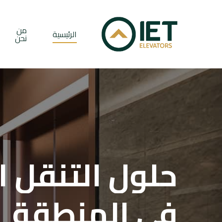
Ski
t
من
الرئيسية
mai
نحن
conten
حلول
التنقل
ا
في
المنطقة