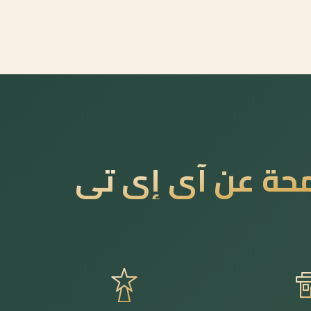
حة عن آي إي تي