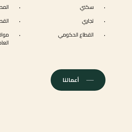
سكني
المط
تجاري
القط
القطاع الحكومي
مواق
العا
أعمالنا