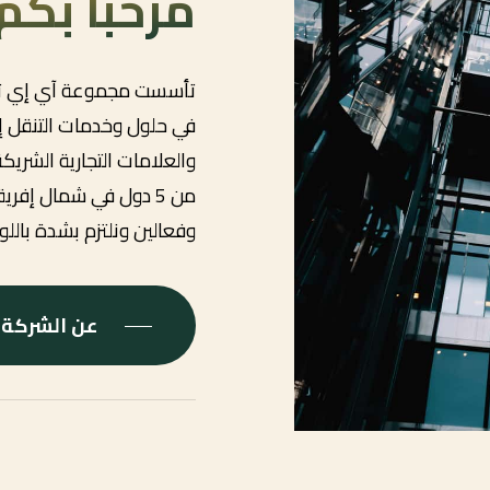
مرحباً بك
في حلول وخدمات التنقل إ
من 5 دول في شمال إفر
وفعالين ونلتزم بشدة باللوا
عن الشركة