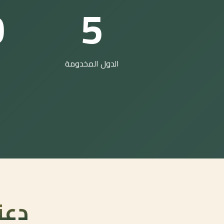
0
5
الدول المخدومة
دعن